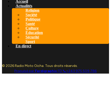
Accueil
Actualités
Religion
Société
Politique
Santé
Culture
Éducation
Sécurité
Sport
En direct
© 2026 Radio Moto Oicha. Tous droits réservés.
Propulsé par
Ferdigraphix
FD 📞+243 975 509 786