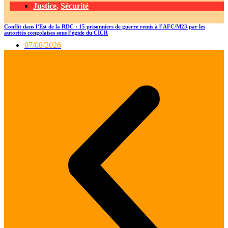
Justice
,
Sécurité
Conflit dans l’Est de la RDC : 15 prisonniers de guerre remis à l’AFC/M23 par les
autorités congolaises sous l’égide du CICR
07/08/2026