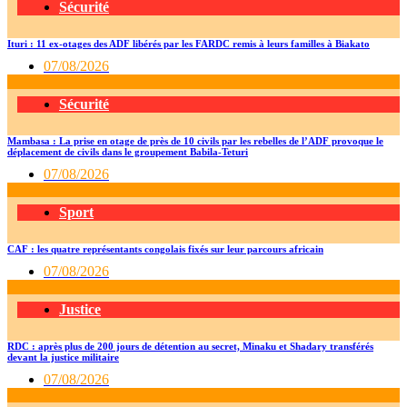
Sécurité
Ituri : 11 ex-otages des ADF libérés par les FARDC remis à leurs familles à Biakato
07/08/2026
Sécurité
Mambasa : La prise en otage de près de 10 civils par les rebelles de l’ADF provoque le
déplacement de civils dans le groupement Babila-Teturi
07/08/2026
Sport
CAF : les quatre représentants congolais fixés sur leur parcours africain
07/08/2026
Justice
RDC : après plus de 200 jours de détention au secret, Minaku et Shadary transférés
devant la justice militaire
07/08/2026