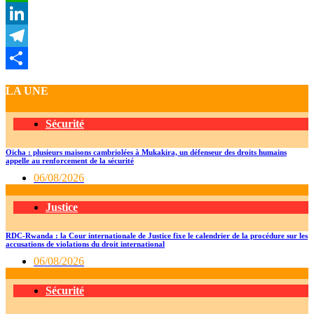
WhatsApp
LinkedIn
Telegram
Partager
LA UNE
Sécurité
Oicha : plusieurs maisons cambriolées à Mukakira, un défenseur des droits humains
appelle au renforcement de la sécurité
06/08/2026
Justice
RDC-Rwanda : la Cour internationale de Justice fixe le calendrier de la procédure sur les
accusations de violations du droit international
06/08/2026
Sécurité