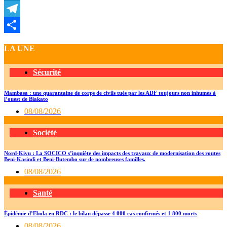
LinkedIn
Telegram
Partager
LA UNE
Sécurité
Mambasa : une quarantaine de corps de civils tués par les ADF toujours non inhumés à
l’ouest de Biakato
08/08/2026
Société
Nord-Kivu : La SOCICO s’inquiète des impacts des travaux de modernisation des routes
Beni-Kasindi et Beni-Butembo sur de nombreuses familles.
08/08/2026
Santé
Épidémie d’Ebola en RDC : le bilan dépasse 4 000 cas confirmés et 1 800 morts
08/08/2026