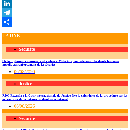
WhatsApp
LinkedIn
Telegram
Partager
LA UNE
Sécurité
Oicha : plusieurs maisons cambriolées à Mukakira, un défenseur des droits humains
appelle au renforcement de la sécurité
06/08/2026
Justice
RDC-Rwanda : la Cour internationale de Justice fixe le calendrier de la procédure sur les
accusations de violations du droit international
06/08/2026
Sécurité
Pourquoi les ADF s’attaquent-ils aux carrés miniers de Mambasa ? Les explications de