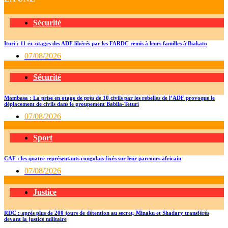
Sécurité
Ituri : 11 ex-otages des ADF libérés par les FARDC remis à leurs familles à Biakato
07/08/2026
Sécurité
Mambasa : La prise en otage de près de 10 civils par les rebelles de l’ADF provoque le
déplacement de civils dans le groupement Babila-Teturi
07/08/2026
Sport
CAF : les quatre représentants congolais fixés sur leur parcours africain
07/08/2026
Justice
RDC : après plus de 200 jours de détention au secret, Minaku et Shadary transférés
devant la justice militaire