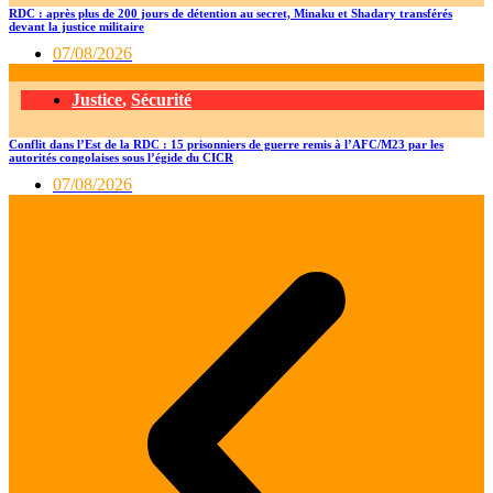
RDC : après plus de 200 jours de détention au secret, Minaku et Shadary transférés
devant la justice militaire
07/08/2026
Justice
,
Sécurité
Conflit dans l’Est de la RDC : 15 prisonniers de guerre remis à l’AFC/M23 par les
autorités congolaises sous l’égide du CICR
07/08/2026