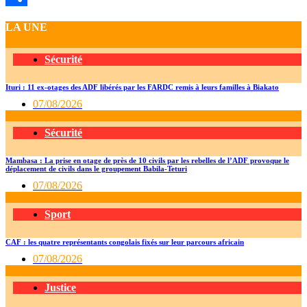
Partager
LA UNE
Sécurité
Ituri : 11 ex-otages des ADF libérés par les FARDC remis à leurs familles à Biakato
07/08/2026
Sécurité
Mambasa : La prise en otage de près de 10 civils par les rebelles de l’ADF provoque le
déplacement de civils dans le groupement Babila-Teturi
07/08/2026
Sport
CAF : les quatre représentants congolais fixés sur leur parcours africain
07/08/2026
Justice