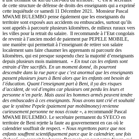
de cette structure de défense de droits des enseignants qui a exprimé
cette inquiétude ce samedi 11 Décembre 2021. Monsieur Pascal
MWAMI BULEMBO pense également que les enseignants du
territoire sont exposés aux accidents ou embuscades, surtout qu’ils
sont appelés à parcourir plusieurs kilomètres, de milieux ruraux vers
les villes pour la retrait du salaire. Il recommande à l’Etat congolais
de revenir à l’ancien model de paiement par PEPELE MOBILE,
une manière qui permettait à l’enseignant de retirer son salaire
localement sans faire chaumer les apprenants ni parcourir des
kilomètres, qui est presque suspendu chez la majorité d’enseignants
depuis plusieurs mois maintenant. «
En tout cas les enfants sont
entrain d’être sacrifiés. En un moment donné, ils pourront
descendre dans la rue parce que c’est anormal que les enseignants
passent plusieurs jours à Beni alors que les enfants ont besoin de
l’éducation. Quant l’enseignant part à Beni, il ya des risques
d’accident, de vol d’engins car plusieurs ont perdu les leurs et
personne n’en parle. Mais aussi les hommes armés peuvent tendre
des embuscades à ces enseignants. Nous avons tant crié et souhaité
que le système Pepele (paiement par mobilmoney) revienne
curieusement personne ne nous écoute
», a recommandé Pascal
MWAMI BULEMBO. Le secrétaire permanent du SYECO en
territoire de Beni rejette la faute au gouvernement en cas où le
calendrier souffrait de respect. «
Nous regrettons parce que nos
enfants souffrent scientifiquement parce que le calendrier, une fois