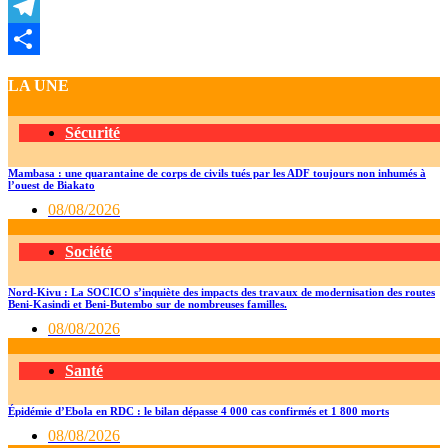
LinkedIn
Telegram
Partager
LA UNE
Sécurité
Mambasa : une quarantaine de corps de civils tués par les ADF toujours non inhumés à
l’ouest de Biakato
08/08/2026
Société
Nord-Kivu : La SOCICO s’inquiète des impacts des travaux de modernisation des routes
Beni-Kasindi et Beni-Butembo sur de nombreuses familles.
08/08/2026
Santé
Épidémie d’Ebola en RDC : le bilan dépasse 4 000 cas confirmés et 1 800 morts
08/08/2026