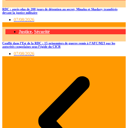
RDC : après plus de 200 jours de détention au secret, Minaku et Shadary transférés
devant la justice militaire
07/08/2026
Justice
,
Sécurité
Conflit dans l’Est de la RDC : 15 prisonniers de guerre remis à l’AFC/M23 par les
autorités congolaises sous l’égide du CICR
07/08/2026