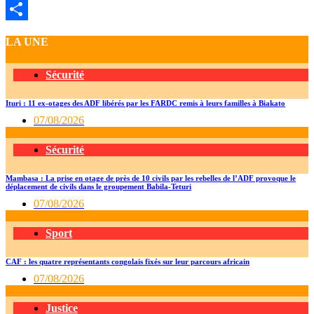
Telegram
Partager
LA UNE
Sécurité
Ituri : 11 ex-otages des ADF libérés par les FARDC remis à leurs familles à Biakato
07/08/2026
Sécurité
Mambasa : La prise en otage de près de 10 civils par les rebelles de l’ADF provoque le
déplacement de civils dans le groupement Babila-Teturi
07/08/2026
Sport
CAF : les quatre représentants congolais fixés sur leur parcours africain
07/08/2026
Justice