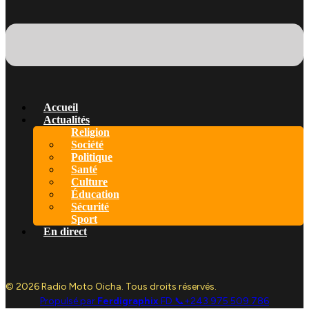
Accueil
Actualités
Religion
Société
Politique
Santé
Culture
Éducation
Sécurité
Sport
En direct
© 2026 Radio Moto Oicha. Tous droits réservés.
Propulsé par
Ferdigraphix
FD 📞+243 975 509 786