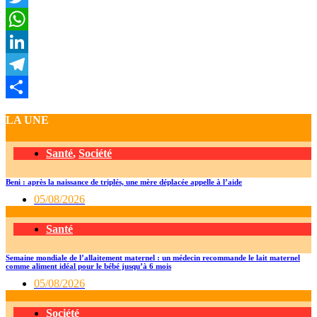
Twitter
WhatsApp
LinkedIn
Telegram
Partager
LA UNE
Santé
,
Société
Beni : après la naissance de triplés, une mère déplacée appelle à l’aide
05/08/2026
Santé
Semaine mondiale de l’allaitement maternel : un médecin recommande le lait maternel
comme aliment idéal pour le bébé jusqu’à 6 mois
05/08/2026
Société