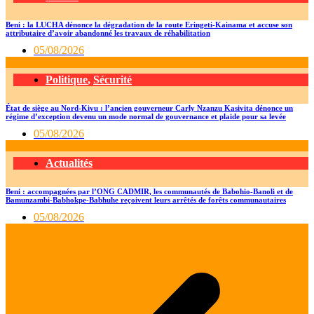
Beni : la LUCHA dénonce la dégradation de la route Eringeti-Kainama et accuse son
attributaire d’avoir abandonné les travaux de réhabilitation
05/08/2026
Politique
,
Sécurité
État de siège au Nord-Kivu : l’ancien gouverneur Carly Nzanzu Kasivita dénonce un
régime d’exception devenu un mode normal de gouvernance et plaide pour sa levée
05/08/2026
Actualités
Beni : accompagnées par l’ONG CADMIR, les communautés de Babohio-Banoli et de
Bamunzambi-Babhokpe-Babhuhe reçoivent leurs arrêtés de forêts communautaires
05/08/2026