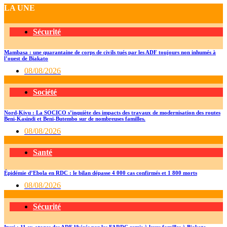
Partager
LA UNE
Sécurité
Mambasa : une quarantaine de corps de civils tués par les ADF toujours non inhumés à
l’ouest de Biakato
08/08/2026
Société
Nord-Kivu : La SOCICO s’inquiète des impacts des travaux de modernisation des routes
Beni-Kasindi et Beni-Butembo sur de nombreuses familles.
08/08/2026
Santé
Épidémie d’Ebola en RDC : le bilan dépasse 4 000 cas confirmés et 1 800 morts
08/08/2026
Sécurité
Ituri : 11 ex-otages des ADF libérés par les FARDC remis à leurs familles à Biakato