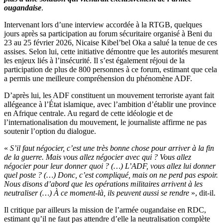
ougandaise
.
Intervenant lors d’une interview accordée à la RTGB, quelques
jours après sa participation au forum sécuritaire organisé à Beni du
23 au 25 février 2026, Nicaise Kibel’bel Oka a salué la tenue de ces
assises. Selon lui, cette initiative démontre que les autorités mesurent
les enjeux liés à l’insécurité. Il s’est également réjoui de la
participation de plus de 800 personnes à ce forum, estimant que cela
a permis une meilleure compréhension du phénomène ADF.
D’après lui, les ADF constituent un mouvement terroriste ayant fait
allégeance à l’État islamique, avec l’ambition d’établir une province
en Afrique centrale. Au regard de cette idéologie et de
l’internationalisation du mouvement, le journaliste affirme ne pas
soutenir l’option du dialogue.
«
S’il faut négocier, c’est une très bonne chose pour arriver à la fin
de la guerre. Mais vous allez négocier avec qui ? Vous allez
négocier pour leur donner quoi ? (…) L’ADF, vous allez lui donner
quel poste ? (…) Donc, c’est compliqué, mais on ne perd pas espoir.
Nous disons d’abord que les opérations militaires arrivent à les
neutraliser (…) À ce moment-là, ils peuvent aussi se rendre
», dit-il.
Il critique par ailleurs la mission de l’armée ougandaise en RDC,
estimant qu’il ne faut pas attendre d’elle la neutralisation complète