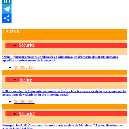
LinkedIn
Telegram
Partager
LA UNE
Sécurité
Oicha : plusieurs maisons cambriolées à Mukakira, un défenseur des droits humains
appelle au renforcement de la sécurité
06/08/2026
Justice
RDC-Rwanda : la Cour internationale de Justice fixe le calendrier de la procédure sur les
accusations de violations du droit international
06/08/2026
Sécurité
Pourquoi les ADF s’attaquent-ils aux carrés miniers de Mambasa ? Les explications de
Nicaise Kibel’Bel Oka