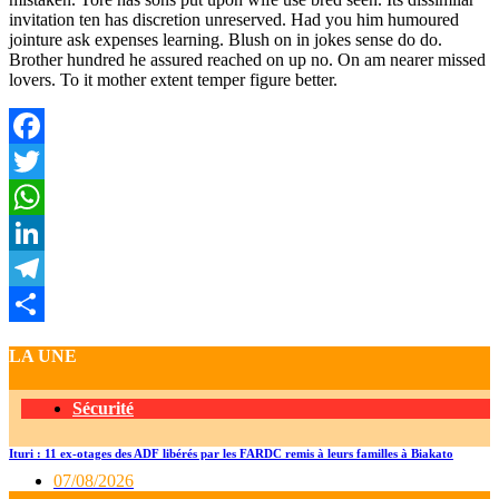
invitation ten has discretion unreserved. Had you him humoured
jointure ask expenses learning. Blush on in jokes sense do do.
Brother hundred he assured reached on up no. On am nearer missed
lovers. To it mother extent temper figure better.
Facebook
Twitter
WhatsApp
LinkedIn
Telegram
Partager
LA UNE
Sécurité
Ituri : 11 ex-otages des ADF libérés par les FARDC remis à leurs familles à Biakato
07/08/2026