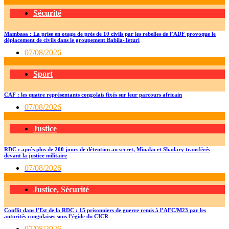
Sécurité
Mambasa : La prise en otage de près de 10 civils par les rebelles de l’ADF provoque le
déplacement de civils dans le groupement Babila-Teturi
07/08/2026
Sport
CAF : les quatre représentants congolais fixés sur leur parcours africain
07/08/2026
Justice
RDC : après plus de 200 jours de détention au secret, Minaku et Shadary transférés
devant la justice militaire
07/08/2026
Justice
,
Sécurité
Conflit dans l’Est de la RDC : 15 prisonniers de guerre remis à l’AFC/M23 par les
autorités congolaises sous l’égide du CICR
07/08/2026