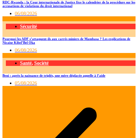
RDC-Rwanda : la Cour internationale de Justice fixe le calendrier de la procédure sur les
accusations de violations du droit international
06/08/2026
Sécurité
Pourquoi les ADF s’attaquent-ils aux carrés miniers de Mambasa ? Les explications de
Nicaise Kibel’Bel Oka
06/08/2026
Santé
,
Société
Beni : après la naissance de triplés, une mère déplacée appelle à l’aide
05/08/2026