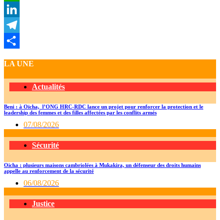
WhatsApp
LinkedIn
Telegram
Partager
LA UNE
Actualités
Beni : à Oïcha, l’ONG HRC-RDC lance un projet pour renforcer la protection et le
leadership des femmes et des filles affectées par les conflits armés
07/08/2026
Sécurité
Oicha : plusieurs maisons cambriolées à Mukakira, un défenseur des droits humains
appelle au renforcement de la sécurité
06/08/2026
Justice