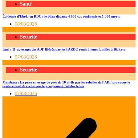
Santé
Épidémie d’Ebola en RDC : le bilan dépasse 4 000 cas confirmés et 1 800 morts
08/08/2026
Sécurité
Ituri : 11 ex-otages des ADF libérés par les FARDC remis à leurs familles à Biakato
07/08/2026
Sécurité
Mambasa : La prise en otage de près de 10 civils par les rebelles de l’ADF provoque le
déplacement de civils dans le groupement Babila-Teturi
07/08/2026