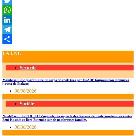
Facebook
Twitter
WhatsApp
LinkedIn
Telegram
Partager
LA UNE
Sécurité
Mambasa : une quarantaine de corps de civils tués par les ADF toujours non inhumés à
l’ouest de Biakato
08/08/2026
Société
Nord-Kivu : La SOCICO s’inquiète des impacts des travaux de modernisation des routes
Beni-Kasindi et Beni-Butembo sur de nombreuses familles.
08/08/2026