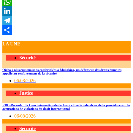
Twitter
WhatsApp
LinkedIn
Telegram
Partager
LA UNE
Sécurité
Oicha : plusieurs maisons cambriolées à Mukakira, un défenseur des droits humains
appelle au renforcement de la sécurité
06/08/2026
Justice
RDC-Rwanda : la Cour internationale de Justice fixe le calendrier de la procédure sur les
accusations de violations du droit international
06/08/2026
Sécurité