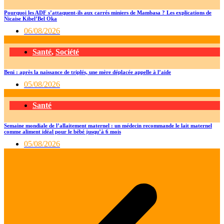
Pourquoi les ADF s’attaquent-ils aux carrés miniers de Mambasa ? Les explications de
Nicaise Kibel’Bel Oka
06/08/2026
Santé
,
Société
Beni : après la naissance de triplés, une mère déplacée appelle à l’aide
05/08/2026
Santé
Semaine mondiale de l’allaitement maternel : un médecin recommande le lait maternel
comme aliment idéal pour le bébé jusqu’à 6 mois
05/08/2026