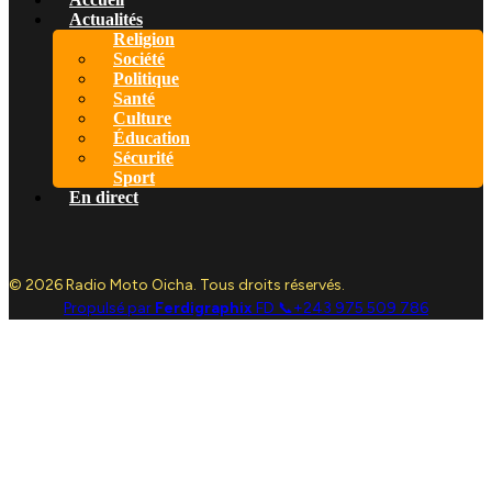
Actualités
Religion
Société
Politique
Santé
Culture
Éducation
Sécurité
Sport
En direct
© 2026 Radio Moto Oicha. Tous droits réservés.
Propulsé par
Ferdigraphix
FD 📞+243 975 509 786