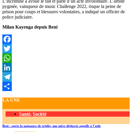
L’incriminé a avoué le fait et parle d’un acte involontaire. L’artiste
pygmée, vainqueur de music Challenge 2022, risque la peine de
prison pour coups et blessures volontaires, a indiqué un officier de
police judiciaire.
Milan Kayenga depuis Beni
Facebook
Twitter
WhatsApp
LinkedIn
Telegram
Partager
LA UNE
Santé
,
Société
Beni : après la naissance de triplés, une mère déplacée appelle à l’aide