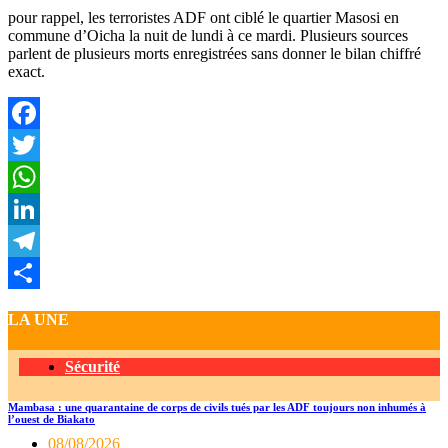
pour rappel, les terroristes ADF ont ciblé le quartier Masosi en
commune d’Oicha la nuit de lundi à ce mardi. Plusieurs sources
parlent de plusieurs morts enregistrées sans donner le bilan chiffré
exact.
Facebook
Twitter
WhatsApp
LinkedIn
Telegram
Partager
LA UNE
Sécurité
Mambasa : une quarantaine de corps de civils tués par les ADF toujours non inhumés à
l’ouest de Biakato
08/08/2026