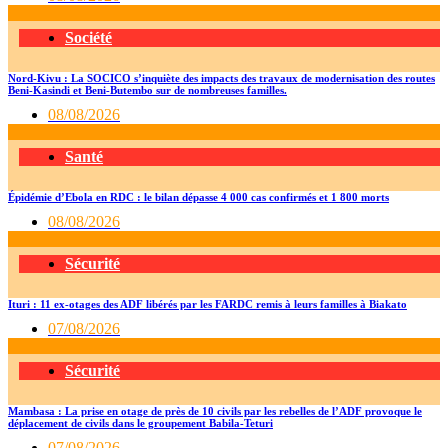
Société
Nord-Kivu : La SOCICO s’inquiète des impacts des travaux de modernisation des routes
Beni-Kasindi et Beni-Butembo sur de nombreuses familles.
08/08/2026
Santé
Épidémie d’Ebola en RDC : le bilan dépasse 4 000 cas confirmés et 1 800 morts
08/08/2026
Sécurité
Ituri : 11 ex-otages des ADF libérés par les FARDC remis à leurs familles à Biakato
07/08/2026
Sécurité
Mambasa : La prise en otage de près de 10 civils par les rebelles de l’ADF provoque le
déplacement de civils dans le groupement Babila-Teturi
07/08/2026