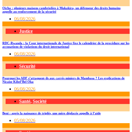
Oicha : plusieurs maisons cambriolées à Mukakira, un défenseur des droits humains
appelle au renforcement de la sécurité
06/08/2026
Justice
RDC-Rwanda : la Cour internationale de Justice fixe le calendrier de la procédure sur les
accusations de violations du droit international
06/08/2026
Sécurité
Pourquoi les ADF s’attaquent-ils aux carrés miniers de Mambasa ? Les explications de
Nicaise Kibel’Bel Oka
06/08/2026
Santé
,
Société
Beni : après la naissance de triplés, une mère déplacée appelle à l’aide
05/08/2026