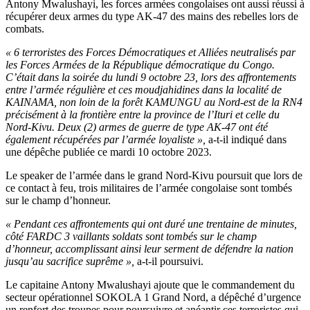
Antony Mwalushayi, les forces armées congolaises ont aussi réussi à
récupérer deux armes du type AK-47 des mains des rebelles lors de
combats.
« 6 terroristes des Forces Démocratiques et Alliées neutralisés par
les Forces Armées de la République démocratique du Congo.
C’était dans la soirée du lundi 9 octobre 23, lors des affrontements
entre l’armée régulière et ces moudjahidines dans la localité de
KAINAMA, non loin de la forêt KAMUNGU au Nord-est de la RN4
précisément à la frontière entre la province de l’Ituri et celle du
Nord-Kivu. Deux (2) armes de guerre de type AK-47 ont été
également récupérées par l’armée loyaliste »,
a-t-il indiqué dans
une dépêche publiée ce mardi 10 octobre 2023.
Le speaker de l’armée dans le grand Nord-Kivu poursuit que lors de
ce contact à feu, trois militaires de l’armée congolaise sont tombés
sur le champ d’honneur.
« Pendant ces affrontements qui ont duré une trentaine de minutes,
côté FARDC 3 vaillants soldats sont tombés sur le champ
d’honneur, accomplissant ainsi leur serment de défendre la nation
jusqu’au sacrifice suprême »,
a-t-il poursuivi.
Le capitaine Antony Mwalushayi ajoute que le commandement du
secteur opérationnel SOKOLA 1 Grand Nord, a dépêché d’urgence
un renfort des troupes pour poursuivre et anéantir ces terroristes qui