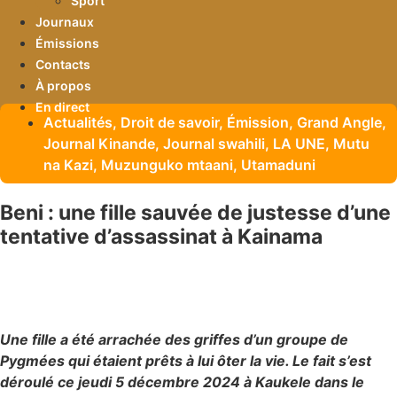
Sport
Journaux
Émissions
Contacts
À propos
En direct
Actualités
,
Droit de savoir
,
Émission
,
Grand Angle
,
Journal Kinande
,
Journal swahili
,
LA UNE
,
Mutu
na Kazi
,
Muzunguko mtaani
,
Utamaduni
Beni : une fille sauvée de justesse d’une
tentative d’assassinat à Kainama
Une fille a été arrachée des griffes d’un groupe de
Pygmées qui étaient prêts à lui ôter la vie. Le fait s’est
déroulé ce jeudi 5 décembre 2024 à Kaukele dans le