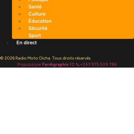
Santé
Culture
Éducation
Sécurité
Sport
En direct
© 2026 Radio Moto Oicha. Tous droits réservés.
Propulsé par
Ferdigraphix
FD 📞+243 975 509 786