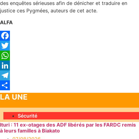
des enquêtes sérieuses afin de dénicher et traduire en
justice ces Pygmées, auteurs de cet acte.
ALFA
Facebook
Twitter
WhatsApp
LinkedIn
Telegram
Partager
LA UNE
Sécurité
Ituri : 11 ex-otages des ADF libérés par les FARDC remis
à leurs familles à Biakato
07/08/2026