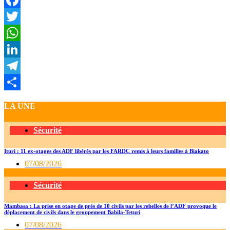
Facebook
Twitter
WhatsApp
LinkedIn
Telegram
Partager
LA UNE
Sécurité
Ituri : 11 ex-otages des ADF libérés par les FARDC remis à leurs familles à Biakato
07/08/2026
Sécurité
Mambasa : La prise en otage de près de 10 civils par les rebelles de l’ADF provoque le
déplacement de civils dans le groupement Babila-Teturi
07/08/2026