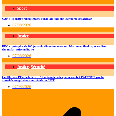
Sport
CAF : les quatre représentants congolais fixés sur leur parcours africain
07/08/2026
Justice
RDC : après plus de 200 jours de détention au secret, Minaku et Shadary transférés
devant la justice militaire
07/08/2026
Justice
,
Sécurité
Conflit dans l’Est de la RDC : 15 prisonniers de guerre remis à l’AFC/M23 par les
autorités congolaises sous l’égide du CICR
07/08/2026