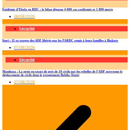
Épidémie d’Ebola en RDC : le bilan dépasse 4 000 cas confirmés et 1 800 morts
08/08/2026
Sécurité
Ituri : 11 ex-otages des ADF libérés par les FARDC remis à leurs familles à Biakato
07/08/2026
Sécurité
Mambasa : La prise en otage de près de 10 civils par les rebelles de l’ADF provoque le
déplacement de civils dans le groupement Babila-Teturi
07/08/2026