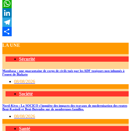
Twitter
WhatsApp
LinkedIn
Telegram
Partager
LA UNE
Sécurité
Mambasa : une quarantaine de corps de civils tués par les ADF toujours non inhumés à
l’ouest de Biakato
08/08/2026
Société
Nord-Kivu : La SOCICO s’inquiète des impacts des travaux de modernisation des routes
Beni-Kasindi et Beni-Butembo sur de nombreuses familles.
08/08/2026
Santé