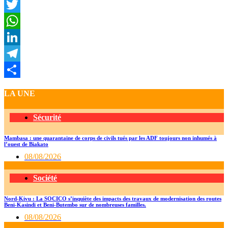
Facebook
Twitter
WhatsApp
LinkedIn
Telegram
Partager
LA UNE
Sécurité
Mambasa : une quarantaine de corps de civils tués par les ADF toujours non inhumés à
l’ouest de Biakato
08/08/2026
Société
Nord-Kivu : La SOCICO s’inquiète des impacts des travaux de modernisation des routes
Beni-Kasindi et Beni-Butembo sur de nombreuses familles.
08/08/2026