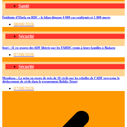
Santé
Épidémie d’Ebola en RDC : le bilan dépasse 4 000 cas confirmés et 1 800 morts
08/08/2026
Sécurité
Ituri : 11 ex-otages des ADF libérés par les FARDC remis à leurs familles à Biakato
07/08/2026
Sécurité
Mambasa : La prise en otage de près de 10 civils par les rebelles de l’ADF provoque le
déplacement de civils dans le groupement Babila-Teturi
07/08/2026