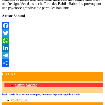
ont été signalées dans la chefferie des Babila-Babombi, provoquant
une psychose grandissante parmi les habitants.
Artiste Sabuni
Facebook
Twitter
WhatsApp
LinkedIn
Telegram
Partager
LA UNE
Santé
,
Société
Beni : après la naissance de triplés, une mère déplacée appelle à l’aide
05/08/2026