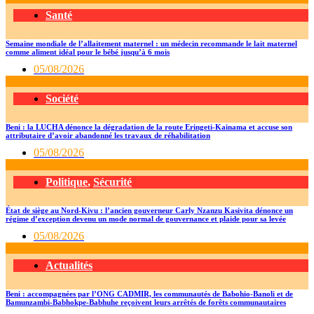
Santé
Semaine mondiale de l’allaitement maternel : un médecin recommande le lait maternel
comme aliment idéal pour le bébé jusqu’à 6 mois
05/08/2026
Société
Beni : la LUCHA dénonce la dégradation de la route Eringeti-Kainama et accuse son
attributaire d’avoir abandonné les travaux de réhabilitation
05/08/2026
Politique
,
Sécurité
État de siège au Nord-Kivu : l’ancien gouverneur Carly Nzanzu Kasivita dénonce un
régime d’exception devenu un mode normal de gouvernance et plaide pour sa levée
05/08/2026
Actualités
Beni : accompagnées par l’ONG CADMIR, les communautés de Babohio-Banoli et de
Bamunzambi-Babhokpe-Babhuhe reçoivent leurs arrêtés de forêts communautaires