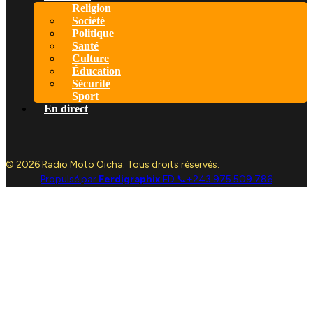
Religion
Société
Politique
Santé
Culture
Éducation
Sécurité
Sport
En direct
© 2026 Radio Moto Oicha. Tous droits réservés.
Propulsé par
Ferdigraphix
FD 📞+243 975 509 786