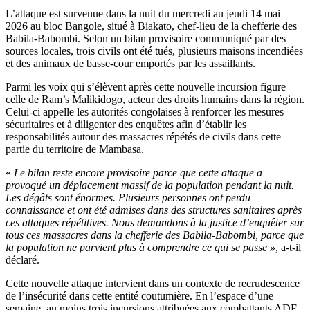
L’attaque est survenue dans la nuit du mercredi au jeudi 14 mai
2026 au bloc Bangole, situé à Biakato, chef-lieu de la chefferie des
Babila-Babombi. Selon un bilan provisoire communiqué par des
sources locales, trois civils ont été tués, plusieurs maisons incendiées
et des animaux de basse-cour emportés par les assaillants.
Parmi les voix qui s’élèvent après cette nouvelle incursion figure
celle de Ram’s Malikidogo, acteur des droits humains dans la région.
Celui-ci appelle les autorités congolaises à renforcer les mesures
sécuritaires et à diligenter des enquêtes afin d’établir les
responsabilités autour des massacres répétés de civils dans cette
partie du territoire de Mambasa.
«
Le bilan reste encore provisoire parce que cette attaque a
provoqué un déplacement massif de la population pendant la nuit.
Les dégâts sont énormes. Plusieurs personnes ont perdu
connaissance et ont été admises dans des structures sanitaires après
ces attaques répétitives. Nous demandons à la justice d’enquêter sur
tous ces massacres dans la chefferie des Babila-Babombi, parce que
la population ne parvient plus à comprendre ce qui se passe »
, a-t-il
déclaré.
Cette nouvelle attaque intervient dans un contexte de recrudescence
de l’insécurité dans cette entité coutumière. En l’espace d’une
semaine, au moins trois incursions attribuées aux combattants ADF