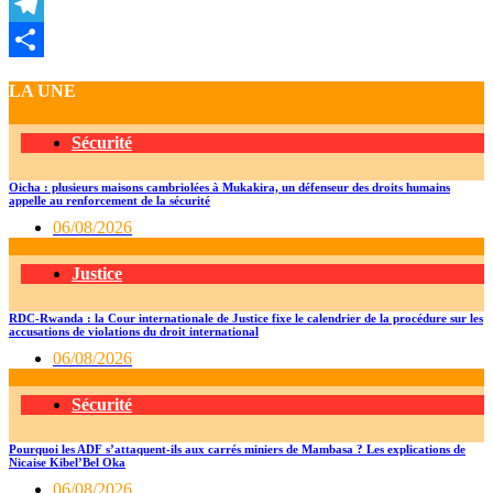
LinkedIn
Telegram
Partager
LA UNE
Sécurité
Oicha : plusieurs maisons cambriolées à Mukakira, un défenseur des droits humains
appelle au renforcement de la sécurité
06/08/2026
Justice
RDC-Rwanda : la Cour internationale de Justice fixe le calendrier de la procédure sur les
accusations de violations du droit international
06/08/2026
Sécurité
Pourquoi les ADF s’attaquent-ils aux carrés miniers de Mambasa ? Les explications de
Nicaise Kibel’Bel Oka
06/08/2026