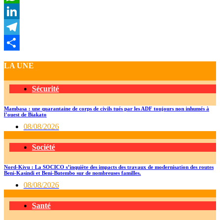
WhatsApp
LinkedIn
Telegram
Partager
LA UNE
Sécurité
Mambasa : une quarantaine de corps de civils tués par les ADF toujours non inhumés à
l’ouest de Biakato
08/08/2026
Société
Nord-Kivu : La SOCICO s’inquiète des impacts des travaux de modernisation des routes
Beni-Kasindi et Beni-Butembo sur de nombreuses familles.
08/08/2026
Santé