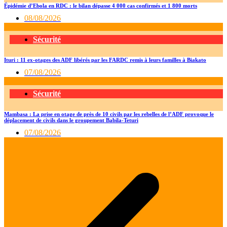
Épidémie d’Ebola en RDC : le bilan dépasse 4 000 cas confirmés et 1 800 morts
08/08/2026
Sécurité
Ituri : 11 ex-otages des ADF libérés par les FARDC remis à leurs familles à Biakato
07/08/2026
Sécurité
Mambasa : La prise en otage de près de 10 civils par les rebelles de l’ADF provoque le
déplacement de civils dans le groupement Babila-Teturi
07/08/2026