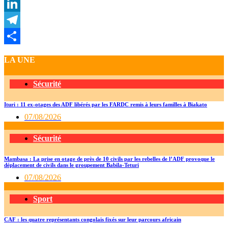
WhatsApp
LinkedIn
Telegram
Partager
LA UNE
Sécurité
Ituri : 11 ex-otages des ADF libérés par les FARDC remis à leurs familles à Biakato
07/08/2026
Sécurité
Mambasa : La prise en otage de près de 10 civils par les rebelles de l’ADF provoque le
déplacement de civils dans le groupement Babila-Teturi
07/08/2026
Sport
CAF : les quatre représentants congolais fixés sur leur parcours africain