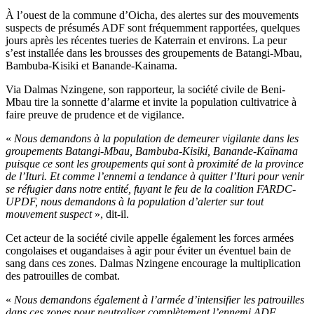
À l’ouest de la commune d’Oicha, des alertes sur des mouvements
suspects de présumés ADF sont fréquemment rapportées, quelques
jours après les récentes tueries de Katerrain et environs. La peur
s’est installée dans les brousses des groupements de Batangi-Mbau,
Bambuba-Kisiki et Banande-Kainama.
Via Dalmas Nzingene, son rapporteur, la société civile de Beni-
Mbau tire la sonnette d’alarme et invite la population cultivatrice à
faire preuve de prudence et de vigilance.
«
Nous demandons à la population de demeurer vigilante dans les
groupements Batangi-Mbau, Bambuba-Kisiki, Banande-Kaïnama
puisque ce sont les groupements qui sont à proximité de la province
de l’Ituri. Et comme l’ennemi a tendance à quitter l’Ituri pour venir
se réfugier dans notre entité, fuyant le feu de la coalition FARDC-
UPDF, nous demandons à la population d’alerter sur tout
mouvement suspect
», dit-il.
Cet acteur de la société civile appelle également les forces armées
congolaises et ougandaises à agir pour éviter un éventuel bain de
sang dans ces zones. Dalmas Nzingene encourage la multiplication
des patrouilles de combat.
«
Nous demandons également à l’armée d’intensifier les patrouilles
dans ces zones pour neutraliser complètement l’ennemi ADF,