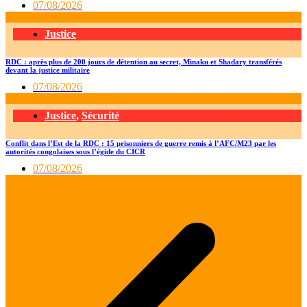
07/08/2026
Justice
RDC : après plus de 200 jours de détention au secret, Minaku et Shadary transférés
devant la justice militaire
07/08/2026
Justice
,
Sécurité
Conflit dans l’Est de la RDC : 15 prisonniers de guerre remis à l’AFC/M23 par les
autorités congolaises sous l’égide du CICR
07/08/2026