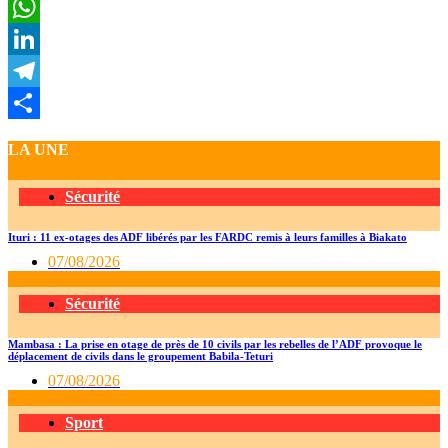
Twitter
WhatsApp
LinkedIn
Telegram
Partager
LA UNE
Sécurité
Ituri : 11 ex-otages des ADF libérés par les FARDC remis à leurs familles à Biakato
07/08/2026
Sécurité
Mambasa : La prise en otage de près de 10 civils par les rebelles de l’ADF provoque le
déplacement de civils dans le groupement Babila-Teturi
07/08/2026
Sport