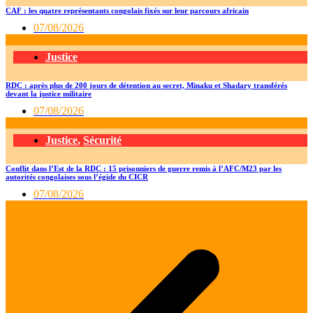
CAF : les quatre représentants congolais fixés sur leur parcours africain
07/08/2026
Justice
RDC : après plus de 200 jours de détention au secret, Minaku et Shadary transférés
devant la justice militaire
07/08/2026
Justice
,
Sécurité
Conflit dans l’Est de la RDC : 15 prisonniers de guerre remis à l’AFC/M23 par les
autorités congolaises sous l’égide du CICR
07/08/2026