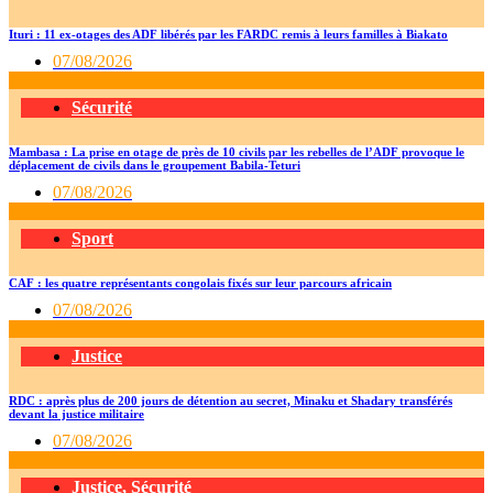
Ituri : 11 ex-otages des ADF libérés par les FARDC remis à leurs familles à Biakato
07/08/2026
Sécurité
Mambasa : La prise en otage de près de 10 civils par les rebelles de l’ADF provoque le
déplacement de civils dans le groupement Babila-Teturi
07/08/2026
Sport
CAF : les quatre représentants congolais fixés sur leur parcours africain
07/08/2026
Justice
RDC : après plus de 200 jours de détention au secret, Minaku et Shadary transférés
devant la justice militaire
07/08/2026
Justice
,
Sécurité