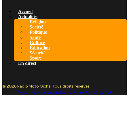
Accueil
Actualités
Religion
Société
Politique
Santé
Culture
Éducation
Sécurité
Sport
En direct
© 2026 Radio Moto Oicha. Tous droits réservés.
Propulsé par
Ferdigraphix
FD 📞+243 975 509 786