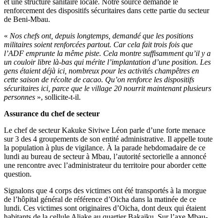
et une structure sanitaire locale. Notre source demande le
renforcement des dispositifs sécuritaires dans cette partie du secteur
de Beni-Mbau.
«
Nos chefs ont, depuis longtemps, demandé que les positions
militaires soient renforcées partout. Car cela fait trois fois que
l’ADF emprunte la même piste. Cela montre suffisamment qu’il y a
un couloir libre là-bas qui mérite l’implantation d’une position. Les
gens étaient déjà ici, nombreux pour les activités champêtres en
cette saison de récolte de cacao. Qu’on renforce les dispositifs
sécuritaires ici, parce que le village 20 nourrit maintenant plusieurs
personnes
», sollicite-t-il.
Assurance du chef de secteur
Le chef de secteur Kakuke Siviwe Léon parle d’une forte menace
sur 3 des 4 groupements de son entité administrative. Il appelle toute
la population à plus de vigilance. À la parade hebdomadaire de ce
lundi au bureau de secteur à Mbau, l’autorité sectorielle a annoncé
une rencontre avec l’administrateur du territoire pour aborder cette
question.
Signalons que 4 corps des victimes ont été transportés à la morgue
de l’hôpital général de référence d’Oicha dans la matinée de ce
lundi. Ces victimes sont originaires d’Oicha, dont deux qui étaient
habitants de la cellule Aliake au quartier Bakaiku. Sur l’axe Mbau-