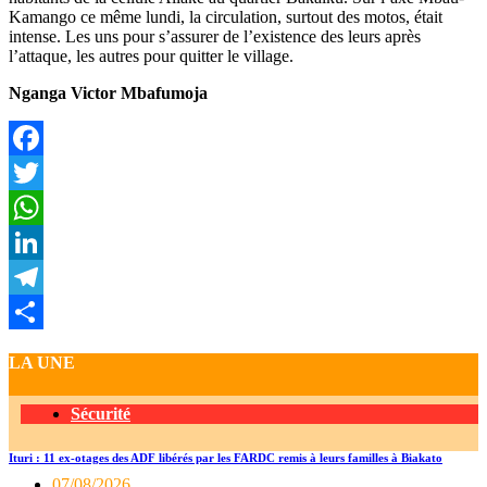
Kamango ce même lundi, la circulation, surtout des motos, était
intense. Les uns pour s’assurer de l’existence des leurs après
l’attaque, les autres pour quitter le village.
Nganga Victor Mbafumoja
Facebook
Twitter
WhatsApp
LinkedIn
Telegram
Partager
LA UNE
Sécurité
Ituri : 11 ex-otages des ADF libérés par les FARDC remis à leurs familles à Biakato
07/08/2026