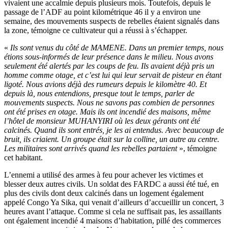
vivaient une accalmie depuis plusieurs mois. Toutefois, depuis le
passage de l’ADF au point kilométrique 46 il y a environ une
semaine, des mouvements suspects de rebelles étaient signalés dans
la zone, témoigne ce cultivateur qui a réussi à s’échapper.
«
Ils sont venus du côté de MAMENE. Dans un premier temps, nous
étions sous-informés de leur présence dans le milieu. Nous avons
seulement été alertés par les coups de feu. Ils avaient déjà pris un
homme comme otage, et c’est lui qui leur servait de pisteur en étant
ligoté. Nous avions déjà des rumeurs depuis le kilomètre 40. Et
depuis là, nous entendions, presque tout le temps, parler de
mouvements suspects. Nous ne savons pas combien de personnes
ont été prises en otage. Mais ils ont incendié des maisons, même
l’hôtel de monsieur MUHANYIRI où les deux gérants ont été
calcinés. Quand ils sont entrés, je les ai entendus. Avec beaucoup de
bruit, ils criaient. Un groupe était sur la colline, un autre au centre.
Les militaires sont arrivés quand les rebelles partaient
», témoigne
cet habitant.
L’ennemi a utilisé des armes à feu pour achever les victimes et
blesser deux autres civils. Un soldat des FARDC a aussi été tué, en
plus des civils dont deux calcinés dans un logement également
appelé Congo Ya Sika, qui venait d’ailleurs d’accueillir un concert, 3
heures avant l’attaque. Comme si cela ne suffisait pas, les assaillants
ont également incendié 4 maisons d’habitation, pillé des commerces