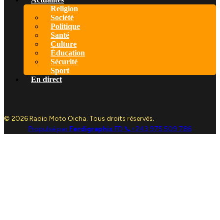
Religion
Société
Politique
Santé
Culture
Éducation
Sécurité
Sport
En direct
© 2026 Radio Moto Oicha. Tous droits réservés.
Propulsé par
Ferdigraphix
FD 📞+243 975 509 786