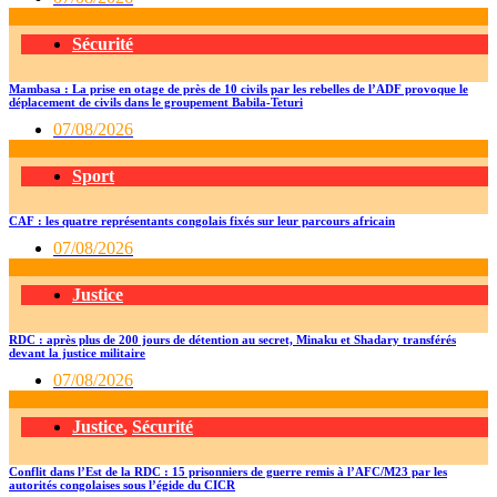
Sécurité
Mambasa : La prise en otage de près de 10 civils par les rebelles de l’ADF provoque le
déplacement de civils dans le groupement Babila-Teturi
07/08/2026
Sport
CAF : les quatre représentants congolais fixés sur leur parcours africain
07/08/2026
Justice
RDC : après plus de 200 jours de détention au secret, Minaku et Shadary transférés
devant la justice militaire
07/08/2026
Justice
,
Sécurité
Conflit dans l’Est de la RDC : 15 prisonniers de guerre remis à l’AFC/M23 par les
autorités congolaises sous l’égide du CICR