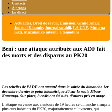
Contacts
À propos
En direct
Actualités
,
Droit de savoir
,
Émission
,
Grand Angle
,
Journal Kinande
,
Journal swahili
,
LA UNE
,
Mutu na
Kazi
,
Muzunguko mtaani
,
Utamaduni
Beni : une attaque attribuée aux ADF fait
des morts et des disparus au PK20
Les rebelles de l’ADF ont attaqué dans la soirée du dimanche 1er
décembre dernier le point kilométrique 20 sur la route Mbau-
Kamango. Sur place, 8 civils ont été tués, d’autres pris en otage.
L’attaque survenue aux alentours de 19 heures ce dimanche a surpris
plusieurs habitants du PK20, majoritairement cultivateurs, qui