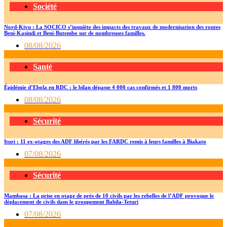
Société
Nord-Kivu : La SOCICO s’inquiète des impacts des travaux de modernisation des routes
Beni-Kasindi et Beni-Butembo sur de nombreuses familles.
08/08/2026
Santé
Épidémie d’Ebola en RDC : le bilan dépasse 4 000 cas confirmés et 1 800 morts
08/08/2026
Sécurité
Ituri : 11 ex-otages des ADF libérés par les FARDC remis à leurs familles à Biakato
07/08/2026
Sécurité
Mambasa : La prise en otage de près de 10 civils par les rebelles de l’ADF provoque le
déplacement de civils dans le groupement Babila-Teturi
07/08/2026