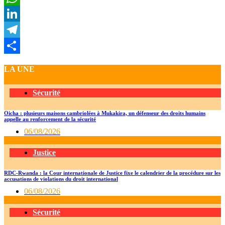
WhatsApp
LinkedIn
Telegram
Partager
LA UNE
Sécurité
Oicha : plusieurs maisons cambriolées à Mukakira, un défenseur des droits humains
appelle au renforcement de la sécurité
06/08/2026
Justice
RDC-Rwanda : la Cour internationale de Justice fixe le calendrier de la procédure sur les
accusations de violations du droit international
06/08/2026
Sécurité