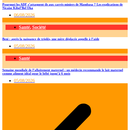
Pourquoi les ADF s’attaquent-ils aux carrés miniers de Mambasa ? Les explications de
Nicaise Kibel’Bel Oka
06/08/2026
Santé
,
Société
Beni : après la naissance de triplés, une mère déplacée appelle à l’aide
05/08/2026
Santé
Semaine mondiale de l’allaitement maternel : un médecin recommande le lait maternel
comme aliment idéal pour le bébé jusqu’à 6 mois
05/08/2026