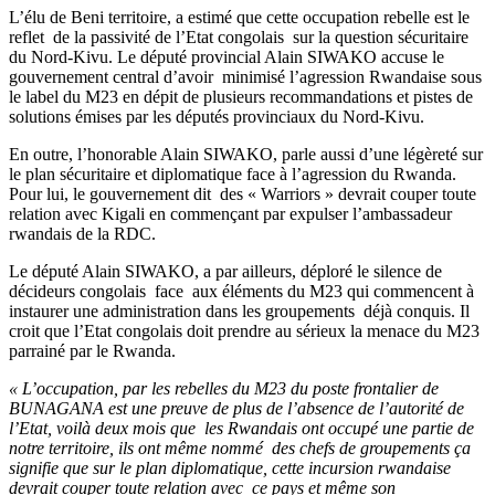
L’élu de Beni territoire, a estimé que cette occupation rebelle est le
reflet de la passivité de l’Etat congolais sur la question sécuritaire
du Nord-Kivu. Le député provincial Alain SIWAKO accuse le
gouvernement central d’avoir minimisé l’agression Rwandaise sous
le label du M23 en dépit de plusieurs recommandations et pistes de
solutions émises par les députés provinciaux du Nord-Kivu.
En outre, l’honorable Alain SIWAKO, parle aussi d’une légèreté sur
le plan sécuritaire et diplomatique face à l’agression du Rwanda.
Pour lui, le gouvernement dit des « Warriors » devrait couper toute
relation avec Kigali en commençant par expulser l’ambassadeur
rwandais de la RDC.
Le député Alain SIWAKO, a par ailleurs, déploré le silence de
décideurs congolais face aux éléments du M23 qui commencent à
instaurer une administration dans les groupements déjà conquis. Il
croit que l’Etat congolais doit prendre au sérieux la menace du M23
parrainé par le Rwanda.
« L’occupation, par les rebelles du M23 du poste frontalier de
BUNAGANA est une preuve de plus de l’absence de l’autorité de
l’Etat, voilà deux mois que les Rwandais ont occupé une partie de
notre territoire, ils ont même nommé des chefs de groupements ça
signifie que sur le plan diplomatique, cette incursion rwandaise
devrait couper toute relation avec ce pays et même son