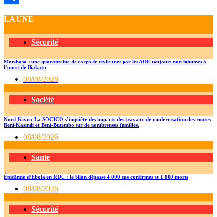
Partager
LA UNE
Sécurité
Mambasa : une quarantaine de corps de civils tués par les ADF toujours non inhumés à
l’ouest de Biakato
08/08/2026
Société
Nord-Kivu : La SOCICO s’inquiète des impacts des travaux de modernisation des routes
Beni-Kasindi et Beni-Butembo sur de nombreuses familles.
08/08/2026
Santé
Épidémie d’Ebola en RDC : le bilan dépasse 4 000 cas confirmés et 1 800 morts
08/08/2026
Sécurité