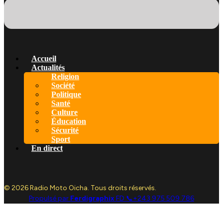
Accueil
Actualités
Religion
Société
Politique
Santé
Culture
Éducation
Sécurité
Sport
En direct
© 2026 Radio Moto Oicha. Tous droits réservés.
Propulsé par
Ferdigraphix
FD 📞+243 975 509 786