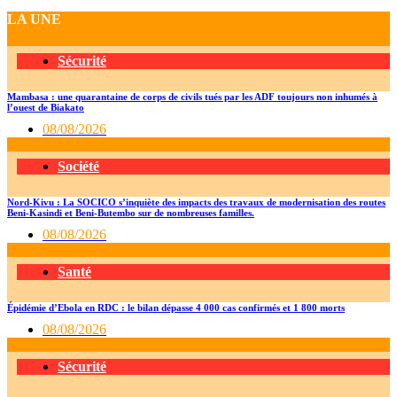
Partager
LA UNE
Sécurité
Mambasa : une quarantaine de corps de civils tués par les ADF toujours non inhumés à
l’ouest de Biakato
08/08/2026
Société
Nord-Kivu : La SOCICO s’inquiète des impacts des travaux de modernisation des routes
Beni-Kasindi et Beni-Butembo sur de nombreuses familles.
08/08/2026
Santé
Épidémie d’Ebola en RDC : le bilan dépasse 4 000 cas confirmés et 1 800 morts
08/08/2026
Sécurité