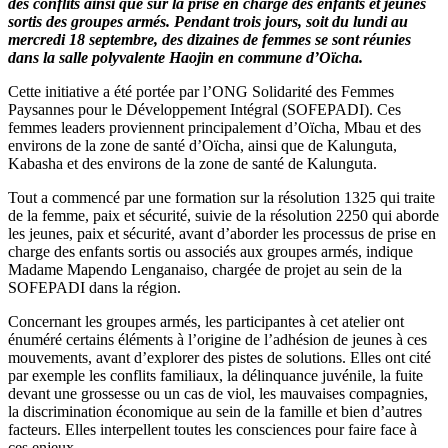
des conflits ainsi que sur la prise en charge des enfants et jeunes
sortis des groupes armés. Pendant trois jours, soit du lundi au
mercredi 18 septembre, des dizaines de femmes se sont réunies
dans la salle polyvalente Haojin en commune d’Oïcha.
Cette initiative a été portée par l’ONG Solidarité des Femmes
Paysannes pour le Développement Intégral (SOFEPADI). Ces
femmes leaders proviennent principalement d’Oïcha, Mbau et des
environs de la zone de santé d’Oïcha, ainsi que de Kalunguta,
Kabasha et des environs de la zone de santé de Kalunguta.
Tout a commencé par une formation sur la résolution 1325 qui traite
de la femme, paix et sécurité, suivie de la résolution 2250 qui aborde
les jeunes, paix et sécurité, avant d’aborder les processus de prise en
charge des enfants sortis ou associés aux groupes armés, indique
Madame Mapendo Lenganaiso, chargée de projet au sein de la
SOFEPADI dans la région.
Concernant les groupes armés, les participantes à cet atelier ont
énuméré certains éléments à l’origine de l’adhésion de jeunes à ces
mouvements, avant d’explorer des pistes de solutions. Elles ont cité
par exemple les conflits familiaux, la délinquance juvénile, la fuite
devant une grossesse ou un cas de viol, les mauvaises compagnies,
la discrimination économique au sein de la famille et bien d’autres
facteurs. Elles interpellent toutes les consciences pour faire face à
ces enjeux.