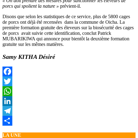
« On doit prendre des mesures pour sanctionner les éleveurs de
porcs qui spolient la nature »
prévient-il.
Disons que selon les statistiques de ce service, plus de 5800 cages
de porcs ont déjà été recensées dans la commune de Oicha. La
première formation gratuite des éleveurs sur la biosécurité des cages
de porcs avait suivie cette identification, conclut Patrick
MUBARIKIWA qui annonce pour bientôt la deuxième formation
gratuite sur les mêmes matières.
Samy KITHA Désiré
Facebook
Twitter
WhatsApp
LinkedIn
Telegram
Partager
LA UNE