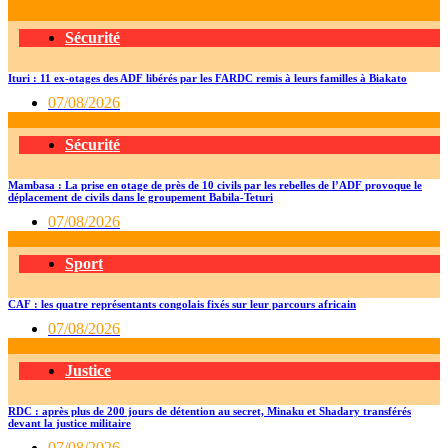
Sécurité
Ituri : 11 ex-otages des ADF libérés par les FARDC remis à leurs familles à Biakato
07/08/2026
Sécurité
Mambasa : La prise en otage de près de 10 civils par les rebelles de l’ADF provoque le
déplacement de civils dans le groupement Babila-Teturi
07/08/2026
Sport
CAF : les quatre représentants congolais fixés sur leur parcours africain
07/08/2026
Justice
RDC : après plus de 200 jours de détention au secret, Minaku et Shadary transférés
devant la justice militaire
07/08/2026