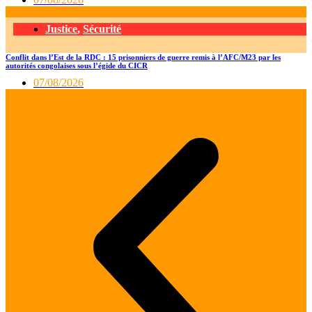
Justice
,
Sécurité
Conflit dans l’Est de la RDC : 15 prisonniers de guerre remis à l’AFC/M23 par les
autorités congolaises sous l’égide du CICR
07/08/2026