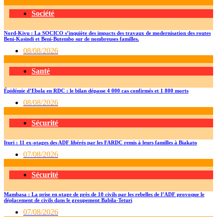
Société
Nord-Kivu : La SOCICO s’inquiète des impacts des travaux de modernisation des routes
Beni-Kasindi et Beni-Butembo sur de nombreuses familles.
08/08/2026
Santé
Épidémie d’Ebola en RDC : le bilan dépasse 4 000 cas confirmés et 1 800 morts
08/08/2026
Sécurité
Ituri : 11 ex-otages des ADF libérés par les FARDC remis à leurs familles à Biakato
07/08/2026
Sécurité
Mambasa : La prise en otage de près de 10 civils par les rebelles de l’ADF provoque le
déplacement de civils dans le groupement Babila-Teturi
07/08/2026