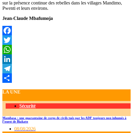
sur la présence continue des rebelles dans les villages Mandimo,
Pwenti et leurs environs.
Jean-Claude Mbafumoja
Facebook
Twitter
WhatsApp
LinkedIn
Telegram
Partager
LA UNE
Sécurité
Mambasa : une quarantaine de corps de civils tués par les ADF toujours non inhumés à
l’ouest de Biakato
08/08/2026