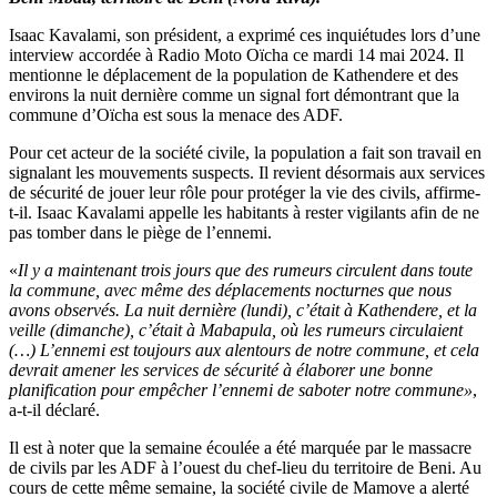
Isaac Kavalami, son président, a exprimé ces inquiétudes lors d’une
interview accordée à Radio Moto Oïcha ce mardi 14 mai 2024. Il
mentionne le déplacement de la population de Kathendere et des
environs la nuit dernière comme un signal fort démontrant que la
commune d’Oïcha est sous la menace des ADF.
Pour cet acteur de la société civile, la population a fait son travail en
signalant les mouvements suspects. Il revient désormais aux services
de sécurité de jouer leur rôle pour protéger la vie des civils, affirme-
t-il. Isaac Kavalami appelle les habitants à rester vigilants afin de ne
pas tomber dans le piège de l’ennemi.
«
Il y a maintenant trois jours que des rumeurs circulent dans toute
la commune, avec même des déplacements nocturnes que nous
avons observés. La nuit dernière (lundi), c’était à Kathendere, et la
veille (dimanche), c’était à Mabapula, où les rumeurs circulaient
(…) L’ennemi est toujours aux alentours de notre commune, et cela
devrait amener les services de sécurité à élaborer une bonne
planification pour empêcher l’ennemi de saboter notre commune»
,
a-t-il déclaré.
Il est à noter que la semaine écoulée a été marquée par le massacre
de civils par les ADF à l’ouest du chef-lieu du territoire de Beni. Au
cours de cette même semaine, la société civile de Mamove a alerté