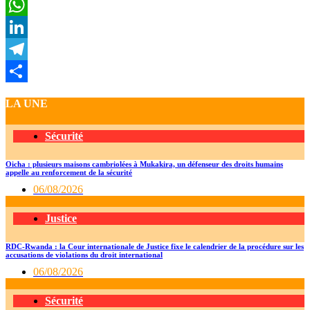
Twitter
WhatsApp
LinkedIn
Telegram
Partager
LA UNE
Sécurité
Oicha : plusieurs maisons cambriolées à Mukakira, un défenseur des droits humains
appelle au renforcement de la sécurité
06/08/2026
Justice
RDC-Rwanda : la Cour internationale de Justice fixe le calendrier de la procédure sur les
accusations de violations du droit international
06/08/2026
Sécurité