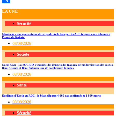
Partager
LA UNE
Sécurité
Mambasa : une quarantaine de corps de civils tués par les ADF toujours non inhumés à
l’ouest de Biakato
08/08/2026
Société
Nord-Kivu : La SOCICO s’inquiète des impacts des travaux de modernisation des routes
Beni-Kasindi et Beni-Butembo sur de nombreuses familles.
08/08/2026
Santé
Épidémie d’Ebola en RDC : le bilan dépasse 4 000 cas confirmés et 1 800 morts
08/08/2026
Sécurité