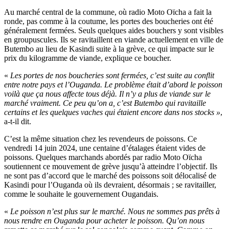
Au marché central de la commune, où radio Moto Oïcha a fait la
ronde, pas comme à la coutume, les portes des boucheries ont été
généralement fermées. Seuls quelques aides bouchers y sont visibles
en groupuscules. Ils se ravitaillent en viande actuellement en ville de
Butembo au lieu de Kasindi suite à la grève, ce qui impacte sur le
prix du kilogramme de viande, explique ce boucher.
«
Les portes de nos boucheries sont fermées, c’est suite au conflit
entre notre pays et l’Ouganda. Le problème était d’abord le poisson
voilà que ça nous affecte tous déjà. Il n’y a plus de viande sur le
marché vraiment. Ce peu qu’on a, c’est Butembo qui ravitaille
certains et les quelques vaches qui étaient encore dans nos stocks »
,
a-t-il dit.
C’est la même situation chez les revendeurs de poissons. Ce
vendredi 14 juin 2024, une centaine d’étalages étaient vides de
poissons. Quelques marchands abordés par radio Moto Oïcha
soutiennent ce mouvement de grève jusqu’à atteindre l’objectif. Ils
ne sont pas d’accord que le marché des poissons soit délocalisé de
Kasindi pour l’Ouganda où ils devraient, désormais ; se ravitailler,
comme le souhaite le gouvernement Ougandais.
«
Le poisson n’est plus sur le marché. Nous ne sommes pas prêts à
nous rendre en Ouganda pour acheter le poisson. Qu’on nous