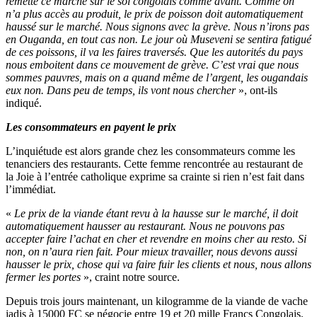
remette ce marché sur le sol congolais comme avant. Comme on
n’a plus accès au produit, le prix de poisson doit automatiquement
haussé sur le marché. Nous signons avec la grève. Nous n’irons pas
en Ouganda, en tout cas non. Le jour où Museveni se sentira fatigué
de ces poissons, il va les faires traversés. Que les autorités du pays
nous emboitent dans ce mouvement de grève. C’est vrai que nous
sommes pauvres, mais on a quand même de l’argent, les ougandais
eux non. Dans peu de temps, ils vont nous chercher
», ont-ils
indiqué.
Les consommateurs en payent le prix
L’inquiétude est alors grande chez les consommateurs comme les
tenanciers des restaurants. Cette femme rencontrée au restaurant de
la Joie à l’entrée catholique exprime sa crainte si rien n’est fait dans
l’immédiat.
«
Le prix de la viande étant revu à la hausse sur le marché, il doit
automatiquement hausser au restaurant. Nous ne pouvons pas
accepter faire l’achat en cher et revendre en moins cher au resto. Si
non, on n’aura rien fait. Pour mieux travailler, nous devons aussi
hausser le prix, chose qui va faire fuir les clients et nous, nous allons
fermer les portes
», craint notre source.
Depuis trois jours maintenant, un kilogramme de la viande de vache
jadis à 15000 FC se négocie entre 19 et 20 mille Francs Congolais.