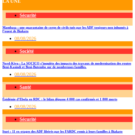
LA UNE
Sécurité
Mambasa : une quarantaine de corps de civils tués par les ADF toujours non inhumés à
l’ouest de Biakato
08/08/2026
Société
Nord-Kivu : La SOCICO s’inquiète des impacts des travaux de modernisation des routes
Beni-Kasindi et Beni-Butembo sur de nombreuses familles.
08/08/2026
Santé
Épidémie d’Ebola en RDC : le bilan dépasse 4 000 cas confirmés et 1 800 morts
08/08/2026
Sécurité
Ituri : 11 ex-otages des ADF libérés par les FARDC remis à leurs familles à Biakato