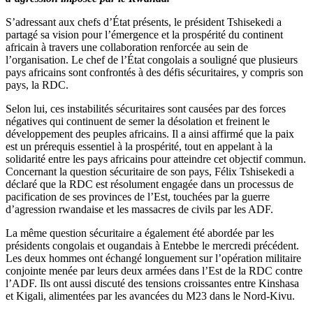
S’adressant aux chefs d’État présents, le président Tshisekedi a
partagé sa vision pour l’émergence et la prospérité du continent
africain à travers une collaboration renforcée au sein de
l’organisation. Le chef de l’État congolais a souligné que plusieurs
pays africains sont confrontés à des défis sécuritaires, y compris son
pays, la RDC.
Selon lui, ces instabilités sécuritaires sont causées par des forces
négatives qui continuent de semer la désolation et freinent le
développement des peuples africains. Il a ainsi affirmé que la paix
est un prérequis essentiel à la prospérité, tout en appelant à la
solidarité entre les pays africains pour atteindre cet objectif commun.
Concernant la question sécuritaire de son pays, Félix Tshisekedi a
déclaré que la RDC est résolument engagée dans un processus de
pacification de ses provinces de l’Est, touchées par la guerre
d’agression rwandaise et les massacres de civils par les ADF.
La même question sécuritaire a également été abordée par les
présidents congolais et ougandais à Entebbe le mercredi précédent.
Les deux hommes ont échangé longuement sur l’opération militaire
conjointe menée par leurs deux armées dans l’Est de la RDC contre
l’ADF. Ils ont aussi discuté des tensions croissantes entre Kinshasa
et Kigali, alimentées par les avancées du M23 dans le Nord-Kivu.