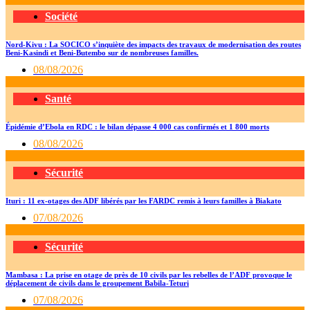
Société
Nord-Kivu : La SOCICO s’inquiète des impacts des travaux de modernisation des routes
Beni-Kasindi et Beni-Butembo sur de nombreuses familles.
08/08/2026
Santé
Épidémie d’Ebola en RDC : le bilan dépasse 4 000 cas confirmés et 1 800 morts
08/08/2026
Sécurité
Ituri : 11 ex-otages des ADF libérés par les FARDC remis à leurs familles à Biakato
07/08/2026
Sécurité
Mambasa : La prise en otage de près de 10 civils par les rebelles de l’ADF provoque le
déplacement de civils dans le groupement Babila-Teturi
07/08/2026