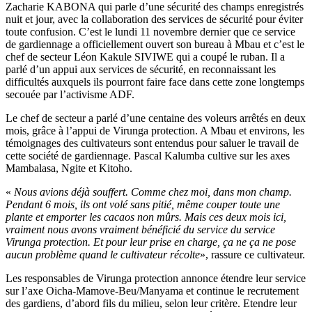
Zacharie KABONA qui parle d’une sécurité des champs enregistrés
nuit et jour, avec la collaboration des services de sécurité pour éviter
toute confusion. C’est le lundi 11 novembre dernier que ce service
de gardiennage a officiellement ouvert son bureau à Mbau et c’est le
chef de secteur Léon Kakule SIVIWE qui a coupé le ruban. Il a
parlé d’un appui aux services de sécurité, en reconnaissant les
difficultés auxquels ils pourront faire face dans cette zone longtemps
secouée par l’activisme ADF.
Le chef de secteur a parlé d’une centaine des voleurs arrêtés en deux
mois, grâce à l’appui de Virunga protection. A Mbau et environs, les
témoignages des cultivateurs sont entendus pour saluer le travail de
cette société de gardiennage. Pascal Kalumba cultive sur les axes
Mambalasa, Ngite et Kitoho.
«
Nous avions déjà souffert. Comme chez moi, dans mon champ.
Pendant 6 mois, ils ont volé sans pitié, même couper toute une
plante et emporter les cacaos non mûrs. Mais ces deux mois ici,
vraiment nous avons vraiment bénéficié du service du service
Virunga protection. Et pour leur prise en charge, ça ne ça ne pose
aucun problème quand le cultivateur récolte
», rassure ce cultivateur.
Les responsables de Virunga protection annonce étendre leur service
sur l’axe Oicha-Mamove-Beu/Manyama et continue le recrutement
des gardiens, d’abord fils du milieu, selon leur critère. Etendre leur