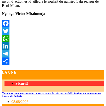
rayon d’action est d’ailleurs le souhait du numéro 1 du secteur de
Beni-Mbau.
Nganga Victor Mbafumoja
Facebook
Twitter
WhatsApp
LinkedIn
Telegram
Partager
LA UNE
Sécurité
Mambasa : une quarantaine de corps de civils tués par les ADF toujours non inhumés à
l’ouest de Biakato
08/08/2026