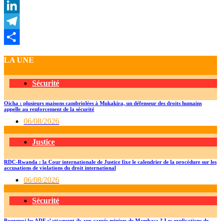
WhatsApp
LinkedIn
Telegram
Partager
LA UNE
Sécurité
Oicha : plusieurs maisons cambriolées à Mukakira, un défenseur des droits humains
appelle au renforcement de la sécurité
06/08/2026
Justice
RDC-Rwanda : la Cour internationale de Justice fixe le calendrier de la procédure sur les
accusations de violations du droit international
06/08/2026
Sécurité
Pourquoi les ADF s’attaquent-ils aux carrés miniers de Mambasa ? Les explications de