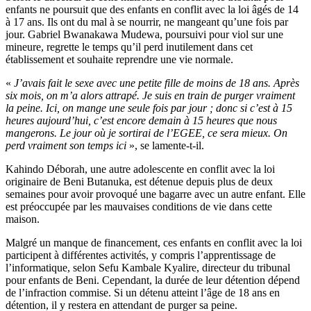
enfants ne poursuit que des enfants en conflit avec la loi âgés de 14
à 17 ans. Ils ont du mal à se nourrir, ne mangeant qu’une fois par
jour. Gabriel Bwanakawa Mudewa, poursuivi pour viol sur une
mineure, regrette le temps qu’il perd inutilement dans cet
établissement et souhaite reprendre une vie normale.
«
J’avais fait le sexe avec une petite fille de moins de 18 ans. Après
six mois, on m’a alors attrapé. Je suis en train de purger vraiment
la peine. Ici, on mange une seule fois par jour ; donc si c’est à 15
heures aujourd’hui, c’est encore demain à 15 heures que nous
mangerons. Le jour où je sortirai de l’EGEE, ce sera mieux. On
perd vraiment son temps ici
», se lamente-t-il.
Kahindo Déborah, une autre adolescente en conflit avec la loi
originaire de Beni Butanuka, est détenue depuis plus de deux
semaines pour avoir provoqué une bagarre avec un autre enfant. Elle
est préoccupée par les mauvaises conditions de vie dans cette
maison.
Malgré un manque de financement, ces enfants en conflit avec la loi
participent à différentes activités, y compris l’apprentissage de
l’informatique, selon Sefu Kambale Kyalire, directeur du tribunal
pour enfants de Beni. Cependant, la durée de leur détention dépend
de l’infraction commise. Si un détenu atteint l’âge de 18 ans en
détention, il y restera en attendant de purger sa peine.