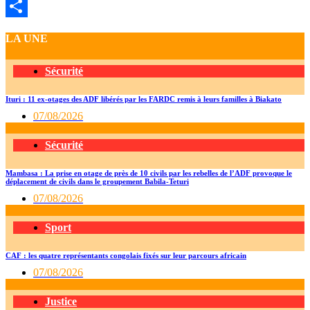
Telegram
Partager
LA UNE
Sécurité
Ituri : 11 ex-otages des ADF libérés par les FARDC remis à leurs familles à Biakato
07/08/2026
Sécurité
Mambasa : La prise en otage de près de 10 civils par les rebelles de l’ADF provoque le
déplacement de civils dans le groupement Babila-Teturi
07/08/2026
Sport
CAF : les quatre représentants congolais fixés sur leur parcours africain
07/08/2026
Justice