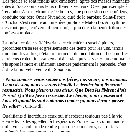
Les fidèles se sont rendus aux cimetières, après des messes matinales
dites à l’occasion dans leurs différents secteurs. C’est par exemple à
Tenambo. Aux environs de 10 heures, une procession des chrétiens,
conduite par père Omer Sivendire, curé de la paroisse Saint-Esprit
d’Oïcha, s’est rendue au cimetière public de Matombo. Au rythme
des cantiques, le révérend père curé, a procédé à la bénédiction des
tombes sur place.
La présence de ces fidèles dans ce cimetière a suscité pleurs,
profondes tristesses et grésillements des dents pour les uns, tandis
que pour les autres, c’était un moment de méditation et d’espoir. Les
chrétiens croient inlassablement à la vie après la vie, ou une nouvelle
vie après la mort et affirment attendre patiemment la parousie, c’est-
à-dire la nouvelle venue du Seigneur.
«
Nous sommes venus saluer nos frères, nos sœurs, nos mamans.
Là où ils sont, nous y serons bientôt. Le dernier jour, ils seront
ressuscités. Nous pleurons nos aïeux. Que Dieu les libèrent d’où
ils sont. Qu’il les fasse ressusciter.Ce chemin, nous y passeront
tous. Et quand ils sont endormis comme ça, nous devons passer
les saluer
», ont-ils dit.
Qualifiants d’incrédules ceux qui n’espèrent toujours pas à la vie
éternelle, ils les appellent à l’espérance. Pour eux, la communauté
doit avoir la culture de rendre propre les cimetières, car, ont-ils
professé, les morts ne sont pas morts.