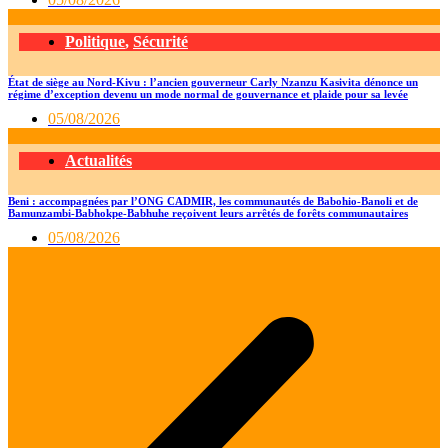
Politique
,
Sécurité
État de siège au Nord-Kivu : l’ancien gouverneur Carly Nzanzu Kasivita dénonce un
régime d’exception devenu un mode normal de gouvernance et plaide pour sa levée
05/08/2026
Actualités
Beni : accompagnées par l’ONG CADMIR, les communautés de Babohio-Banoli et de
Bamunzambi-Babhokpe-Babhuhe reçoivent leurs arrêtés de forêts communautaires
05/08/2026