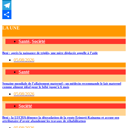
LinkedIn
Telegram
Partager
LA UNE
Santé
,
Société
Beni : après la naissance de triplés, une mère déplacée appelle à l’aide
05/08/2026
Santé
Semaine mondiale de l’allaitement maternel : un médecin recommande le lait maternel
comme aliment idéal pour le bébé jusqu’à 6 mois
05/08/2026
Société
Beni : la LUCHA dénonce la dégradation de la route Eringeti-Kainama et accuse son
attributaire d’avoir abandonné les travaux de réhabilitation
05/08/2026